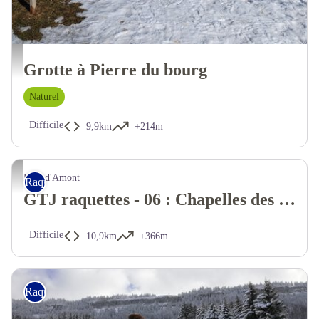
Grotte à Pierre du bourg
Naturel
Difficile
9,9km
+214m
Bois-d'Amont
Raquettes
GTJ raquettes - 06 : Chapelles des Bois - Bois d'Amont
Difficile
10,9km
+366m
Raquettes