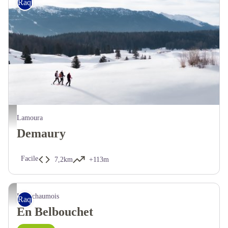
Raquettes
Lamoura
Demaury
Facile
7,2km
+113m
Longchaumois
Raquettes
En Belbouchet