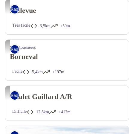
Bellevue
Raquettes
Très facile
3,5km
+59m
Les Moussières
Raquettes
Borneval
Facile
5,4km
+197m
Chalet Gaillard A/R
Raquettes
Difficile
12,8km
+412m