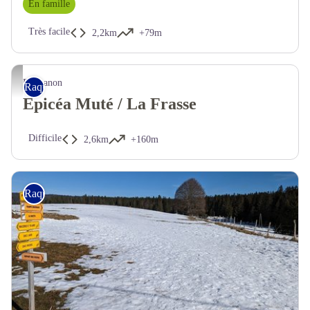
En famille
Très facile
2,2km
+79m
Prémanon
Raquettes
Epicéa Muté / La Frasse
Difficile
2,6km
+160m
Raquettes