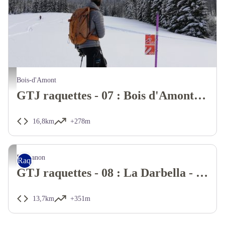
Bois-d'Amont
GTJ raquettes - 07 : Bois d'Amont - La Darbella
16,8km
+278m
Prémanon
Raquettes
GTJ raquettes - 08 : La Darbella - Lajoux
13,7km
+351m