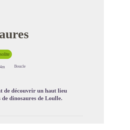
saures
image en plein écran
solite
Boucle
04m
 de découvrir un haut lieu
s de dinosaures de Loulle.