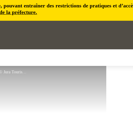
pouvant entraîner des restrictions de pratiques et d’accès 
 de la préfecture.
Traces de dinosaure à Loulle - © Jura Tourisme