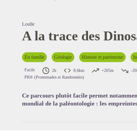
Loulle
A la trace des Dino
Voir l'
En famille
Géologie
Histoire et patrimoine
In
Facile
2h
8,6km
+205m
-2
PR® (Promenades et Randonnées)
Ce parcours plutôt facile permet notamment
mondial de la paléontologie : les empreinte