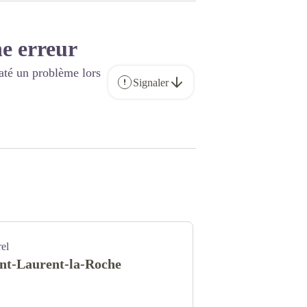
e erreur
até un problème lors
Signaler
rel
int-Laurent-la-Roche