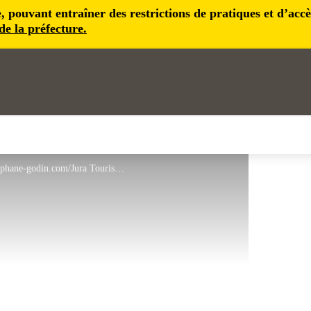
pouvant entraîner des restrictions de pratiques et d’accès 
 de la préfecture.
Village de Saint-Laurent-la-Roche - © www.stephane-godin.com/Jura Tourisme