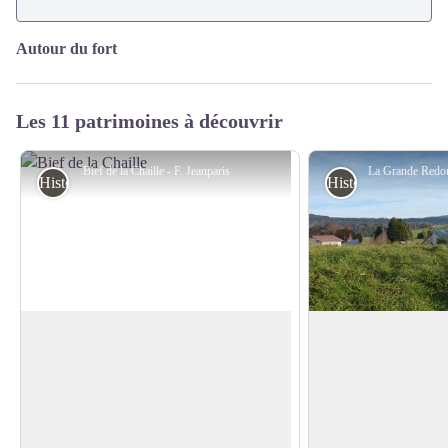
Autour du fort
Les 11 patrimoines à découvrir
Bief de la Chaille - F. Jeanparis
Histoire et Patrimoine
Histoire et Patrimo
Vue sur la Dôle
La Grande Redout
Le sommet de la Dôle, culminant à 1677
Ce petit emplacement
m d’altitude, se distingue aisément par
l'extérieur du fort se
Voir l'image en plein écran
l’énorme dôme situé à son sommet. Il
soldats se trouvant h
s’agit d’un radar, protégé des intempéries,
défense principale.