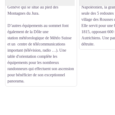
destiné à l’aviation de l’aéroport de
Construite en mai 18
Genève qui se situe au pied des
Napoléonien, la gran
Montagnes du Jura.
seule des 5 redoutes
village des Rousses 
D’autres équipements au sommet font
Elle servit pour une b
également de la Dôle une
1815, opposant 600 
station
météorologique de Météo Suisse
Autrichiens. Une part
et un centre de télécommunications
détruite.
important (télévision, radio …). Une
table d'orientation complète les
équipements pour les nombreux
randonneurs qui effectuent son ascension
pour bénéficier de son exceptionnel
panorama.