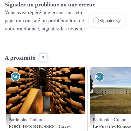
Signaler un problème ou une erreur
Vous avez repéré une erreur sur cette
page ou constaté un problème lors de
Signaler
votre randonnée, signalez-les nous ici :
À proximité
3
Patrimoine Culturel
Patrimoine Culture
Patrimoine Culturel
Patrimoine Culturel
CAVES D'AFFINAGE DU FORT DES ROUSSES_3 - CAVES D'AFFINAGE DU 
LE FORT DES ROUSSES
FORT DES ROUSSES - Caves
Le Fort des Rousse