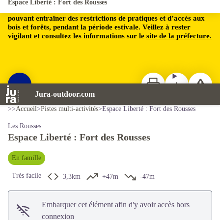
Espace Liberté : Fort des Rousses
Le département du Jura est soumis à un risque incendie,
pouvant entraîner des restrictions de pratiques et d’accès aux
bois et forêts, pendant la période estivale. Veillez à rester
vigilant et consultez les informations sur le
site de la préfecture.
Imprimer
Télécharger
Signaler 
Voir l'image en plein écran
Jura-outdoor.com
Jack Carrot
>>
Accueil
>
Pistes multi-activités
>
Espace Liberté : Fort des Rousses
Les Rousses
Espace Liberté : Fort des Rousses
En famille
Très facile
3,3km
+47m
-47m
Embarquer cet élément afin d'y avoir accès hors
connexion