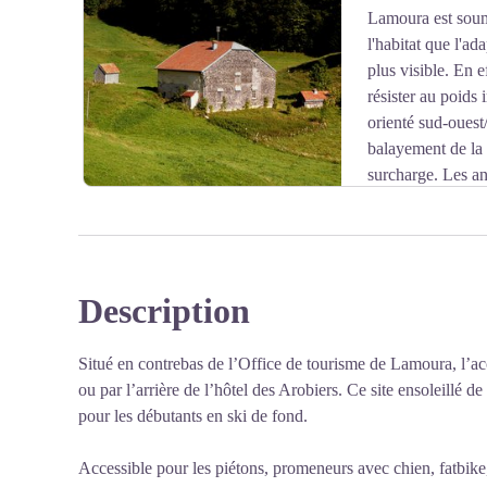
Lamoura est soumi
l'habitat que l'a
plus visible. En e
résister au poids 
orienté sud-ouest/
balayement de la n
surcharge. Les an
portes et de fenêtres sont en pierres de taille, le reste e
enduit à la chaux. Le mur sud-ouest, qui est le plus ex
matériau imperméable et isolant : tavaillon, tôle. Ce typ
sous le même toit le fourrage, le bois de chauffage, le 
Description
"ferme-bloc", car toutes les fonctions sont réunies da
Voir l'image en plein écran
chaleur et d'éviter de sortir durant l'hiver. Mais cette
augmentait les risques d'incendies. C'est donc dans le bu
Situé en contrebas de l’Office de tourisme de Lamoura, l’accè
famille que les greniers-forts furent bâtis.
ou par l’arrière de l’hôtel des Arobiers. Ce site ensoleillé de
pour les débutants en ski de fond.
Accessible pour les piétons, promeneurs avec chien, fatbike,