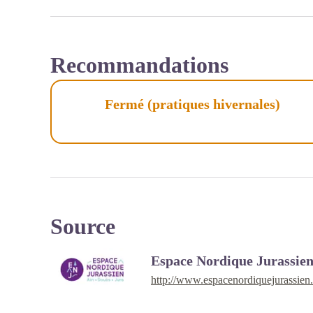
Recommandations
Fermé (pratiques hivernales)
Source
Espace Nordique Jurassie
http://www.espacenordiquejurassien