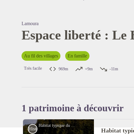
Lamoura
Espace liberté : Le
Voir l'
Au fil des villages
En famille
Très facile
969m
+9m
-11m
1 patrimoine à découvrir
Habitat typique du Haut-Jura -
Histoire et Patrimoine
Habitat typ