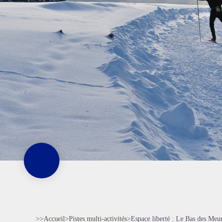
>>
Accueil
>
Pistes multi-activités
>
Espace liberté : Le Bas des Meu