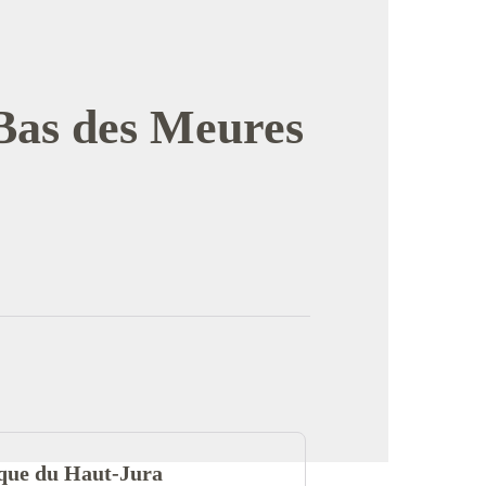
 Bas des Meures
image en plein écran
ique du Haut-Jura