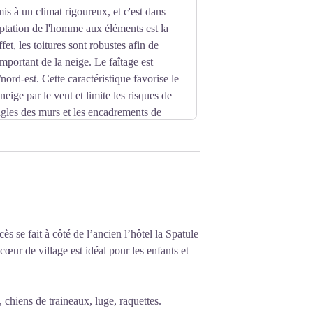
s à un climat rigoureux, et c'est dans
daptation de l'homme aux éléments est la
ffet, les toitures sont robustes afin de
important de la neige. Le faîtage est
nord-est. Cette caractéristique favorise le
eige par le vent et limite les risques de
gles des murs et les encadrements de
st en roches calcaires recouvertes d'un
posé aux intempéries, est recouvert d'un
e de ferme a la particularité de réunir
bétail et les pièces à vivre. On le nomme
ns le même volume afin d'économiser la
 accumulation de matière combustible
t de mettre à l'abri les "richesses" de la
s se fait à côté de l’ancien l’hôtel la Spatule
 cœur de village est idéal pour les enfants et
 chiens de traineaux, luge, raquettes.