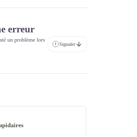
e erreur
até un problème lors
Signaler
apidaires