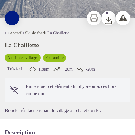
Imprimer
Télécharger
Signaler 
>>
Accueil
>
Ski de fond
>
La Chaillette
La Chaillette
Au fil des villages
En famille
Très facile
1,8km
+20m
-20m
Voir l'image en plein écran
Embarquer cet élément afin d'y avoir accès hors
connexion
Boucle très facile reliant le village au chalet du ski.
Description