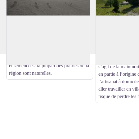
La diversité floristique des prairies
La mainmorte, serv
naturelles
La conquête de la ha
Les prés devant vous sont l’une des
au Vème siècle. AU
richesses du Haut-Jura. Les prairies de
Voir l'image en plein écran
forme de servage imp
fauche recèlent ici une extraordinaire
puissante abbaye de 
diversité de plantes. Jamais labourées ni
les familles à rester 
ensemencées: la plupart des prairies de la
s’agit de la mainmor
région sont naturelles.
en partie à l’origin
l’artisanat à domicil
aller travailler en vil
risque de perdre les 