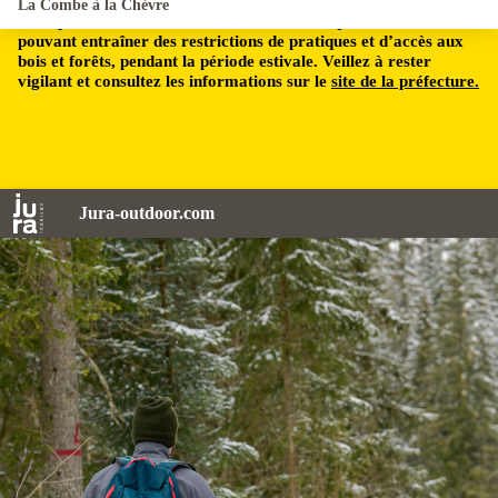
La Combe à la Chèvre
Le département du Jura est soumis à un risque incendie,
pouvant entraîner des restrictions de pratiques et d’accès aux
bois et forêts, pendant la période estivale. Veillez à rester
vigilant et consultez les informations sur le
site de la préfecture.
Jura-outdoor.com
Jack Carrot