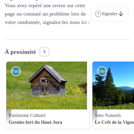
Vous avez repéré une erreur sur cette
page ou constaté un problème lors de
Signaler
votre randonnée, signalez-les nous ici :
À proximité
3
Patrimoine Culturel
Sites Naturels
Patrimoine Culturel
Sites Naturels
GRENIER-FORT_1 - GRENIER-FORT
crêt_de_la_vigoureuse_©
Grenier-fort du Haut-Jura
Le Crêt de la Vigo