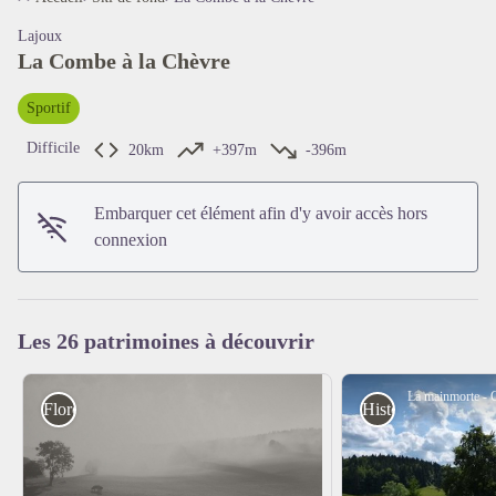
Lajoux
La Combe à la Chèvre
Sportif
Difficile
20km
+397m
-396m
Embarquer cet élément afin d'y avoir accès hors
connexion
Voir l'image en plein écran
Les 26 patrimoines à découvrir
Flore
Histoire et Patrimo