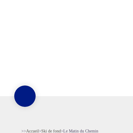
>>
Accueil
>
Ski de fond
>
Le Matin du Chemin