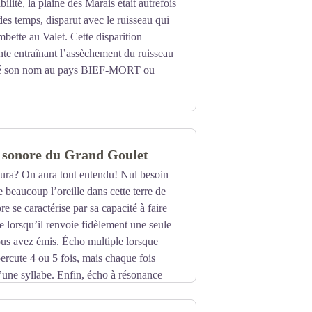
ilité, la plaine des Marais était autrefois
 des temps, disparut avec le ruisseau qui
mbette au Valet. Cette disparition
nte entraînant l’assèchement du ruisseau
né son nom au pays BIEF-MORT ou
! Fabriqué aujourd’hui essentiellement
e sonore du Grand Goulet
, à l’origine, un fromage fermier ne
ine couche noire distingue sa pâte
Jura? On aura tout entendu! Nul besoin
 fois par jour était protégé des insectes
 beaucoup l’oreille dans cette terre de
rices. Certains voient dans cette strie
re se caractérise par sa capacité à faire
herché à l’époque.
 lorsqu’il renvoie fidèlement une seule
ous avez émis. Écho multiple lorsque
percute 4 ou 5 fois, mais chaque fois
ne syllabe. Enfin, écho à résonance
 comme dans une cathédrale, pour vous
ium naturel. Le site du Grand Goulet est