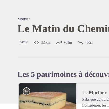
Morbier
Le Matin du Chemi
Voir l'
Facile
3,5km
+81m
-80m
Les 5 patrimoines à découv
Histoire et Patrimoine
Le Morbier
Fabriqué aujourd’
fromageries, les fr