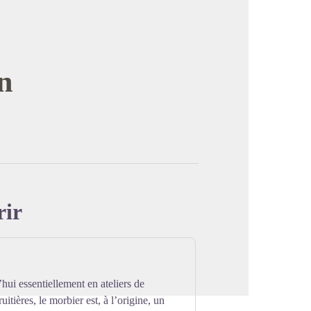
n
image en plein écran
rir
hui essentiellement en ateliers de
uitières, le morbier est, à l’origine, un