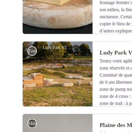
fromage fermier n
son milieu, la fin
onctueuse. Certain
copier le bleu de
d’autres expliquen
par jour, était protégé des insectes par cette couche de 
Ludy Park VTT -
Zone ludique
Ludy Park 
Testez votre agil
zone réservée et
Voir l'image en plein écran
Constitué de quat
de 6 ans librement
zone de pump trac
zone de 4 cross : 
zone de trail : à 
zone de jump : à partir de 12 ans
Milieux naturels
Plaine des M