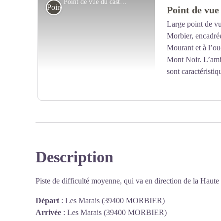
Point de vue du castel des buses - Nina Verjus - PNRHJ
Point de vue
Point de vue
facilement «excitable» en huchant (criant) en direction 
expérience.
Large point de v
Morbier, encadrée
Voir l'image en plein écran
Mourant et à l’oue
Mont Noir. L’ambi
sont caractéristi
Description
Voir l'image en plein écran
Piste de difficulté moyenne, qui va en direction de la Haut
Départ
:
Les Marais (39400 MORBIER)
Arrivée
:
Les Marais (39400 MORBIER)