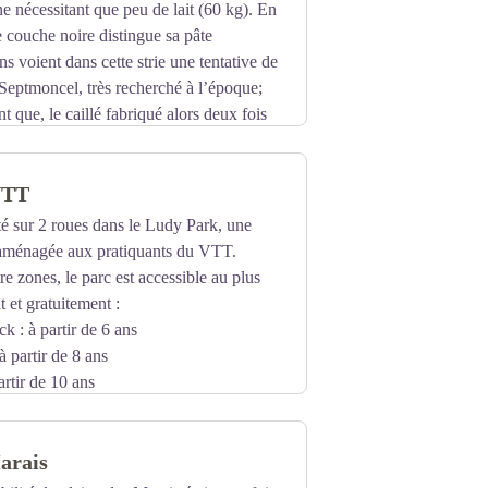
e nécessitant que peu de lait (60 kg). En
e couche noire distingue sa pâte
s voient dans cette strie une tentative de
 Septmoncel, très recherché à l’époque;
t que, le caillé fabriqué alors deux fois
suie aux vertus naturellement protectrices
VTT
ité sur 2 roues dans le Ludy Park, une
 aménagée aux pratiquants du VTT.
re zones, le parc est accessible au plus
 et gratuitement :
k : à partir de 6 ans
à partir de 8 ans
partir de 10 ans
arais