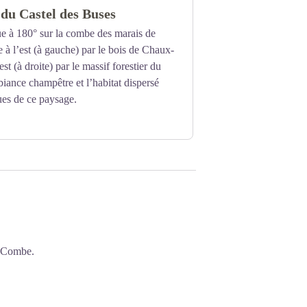
 du Castel des Buses
de Morbier, laissez-vous tenter par cette
ue à 180° sur la combe des marais de
 à l’est (à gauche) par le bois de Chaux-
st (à droite) par le massif forestier du
ance champêtre et l’habitat dispersé
ques de ce paysage.
e Combe.