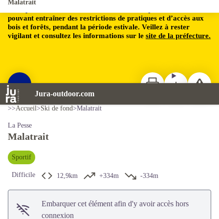
Malatrait
Le département du Jura est soumis à un risque incendie,
pouvant entraîner des restrictions de pratiques et d’accès aux
bois et forêts, pendant la période estivale. Veillez à rester
vigilant et consultez les informations sur le
site de la préfecture.
Imprimer
Télécharger
Signaler 
Voir l'image en plein écran
Jura-outdoor.com
Jack Carrot
>>
Accueil
>
Ski de fond
>
Malatrait
La Pesse
Malatrait
Sportif
Difficile
12,9km
+334m
-334m
Embarquer cet élément afin d'y avoir accès hors
connexion