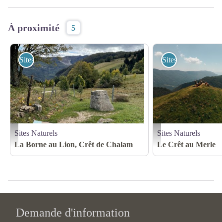
À proximité
5
Sites Naturels
Sites Naturels
Sites Naturels
Sites Naturels
BORNE_LION_OCTOBRE_©LUDOVIC_PAUL-LOUBIERE (4) - ©LUDOVIC_P
MADJACQUES_CRET_M
La Borne au Lion, Crêt de Chalam
Le Crêt au Merle
Demande d'information