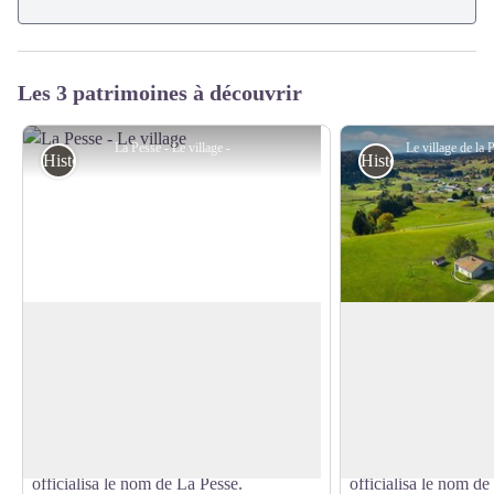
Les 3 patrimoines à découvrir
La Pesse - Le village -
Histoire et Patrimoine
Histoire et Patrimo
La Pesse - Le village
La Pesse - Le villag
La Pesse, nommée à l'époque La Haute-
La Pesse, nommée à 
Molune, est née en 1832 par ordonnance
Molune, est née en 
Voir l'image en plein écran
de Louis-Philippe. Mais c'est en 1907
de Louis-Philippe. M
qu'à la demande des habitants du village
qu'à la demande des 
un décret, signé par Clémenceau,
un décret, signé par
officialisa le nom de La Pesse.
officialisa le nom de