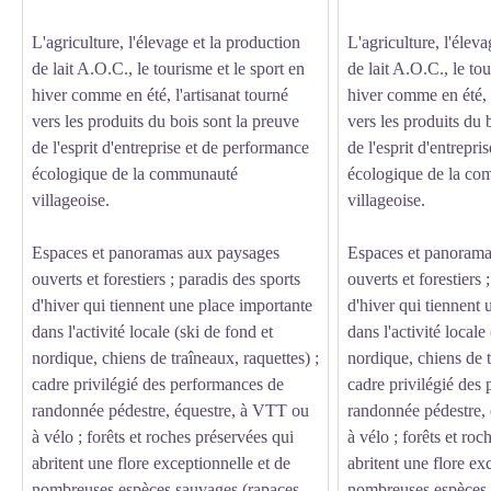
L'agriculture, l'élevage et la production
L'agriculture, l'élev
de lait A.O.C., le tourisme et le sport en
de lait A.O.C., le tou
hiver comme en été, l'artisanat tourné
hiver comme en été, l
vers les produits du bois sont la preuve
vers les produits du 
de l'esprit d'entreprise et de performance
de l'esprit d'entrepr
écologique de la communauté
écologique de la c
villageoise.
villageoise.
Espaces et panoramas aux paysages
Espaces et panorama
ouverts et forestiers ; paradis des sports
ouverts et forestiers 
d'hiver qui tiennent une place importante
d'hiver qui tiennent
dans l'activité locale (ski de fond et
dans l'activité locale
nordique, chiens de traîneaux, raquettes) ;
nordique, chiens de t
cadre privilégié des performances de
cadre privilégié des
randonnée pédestre, équestre, à VTT ou
randonnée pédestre,
à vélo ; forêts et roches préservées qui
à vélo ; forêts et ro
abritent une flore exceptionnelle et de
abritent une flore ex
nombreuses espèces sauvages (rapaces,
nombreuses espèces 