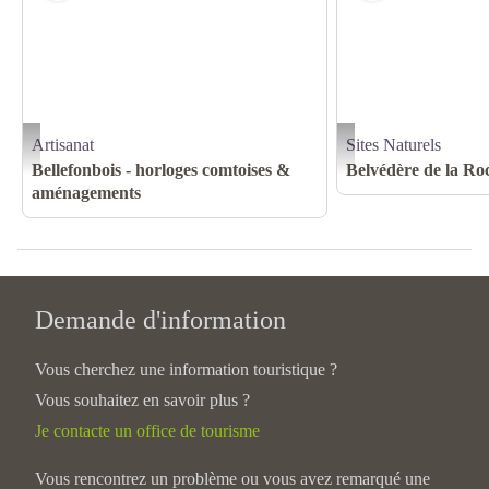
Artisanat
Sites Naturels
Légende photo intérieur 3_4 - Bellefonbois
Roche Devant - J. Carrot
Bellefonbois - horloges comtoises &
Belvédère de la Ro
aménagements
Demande d'information
Vous cherchez une information touristique ?
Vous souhaitez en savoir plus ?
Je contacte un office de tourisme
Vous rencontrez un problème ou vous avez remarqué une