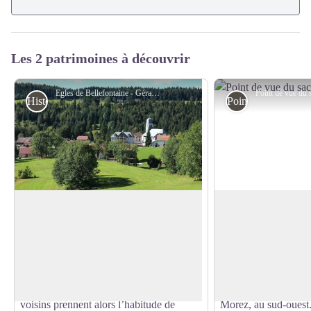
Les 2 patrimoines à découvrir
Egles de Bellefontaine - Gérard Gerbod
Histoire et Patrimoine
Point de vue
Bellefontaine
Point de vue du Sa
Ce village tient son nom des années
«Situé sur l’arrondi 
1630. La Franche-Comté, encore
collines formées par 
Voir l'image en plein écran
indépendante, subit les passages
morainiques, la statu
ravageant des hordes germaniques et
domine la houle d’he
françaises. Les habitants des villages
boisements qui desce
voisins prennent alors l’habitude de
Morez, au sud-ouest.