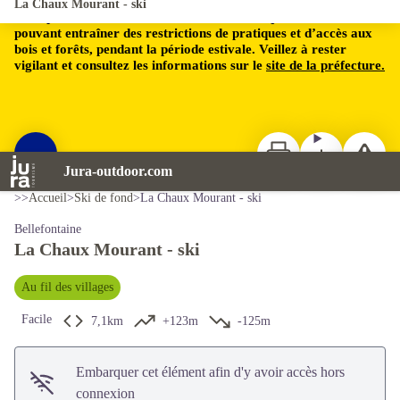
La Chaux Mourant - ski
Le département du Jura est soumis à un risque incendie,
pouvant entraîner des restrictions de pratiques et d’accès aux
bois et forêts, pendant la période estivale. Veillez à rester
vigilant et consultez les informations sur le
site de la préfecture.
Imprimer
Télécharger
Signaler 
Voir l'image en plein écran
Jura-outdoor.com
Jack Carrot
>>
Accueil
>
Ski de fond
>
La Chaux Mourant - ski
Bellefontaine
La Chaux Mourant - ski
Au fil des villages
Facile
7,1km
+123m
-125m
Embarquer cet élément afin d'y avoir accès hors
connexion