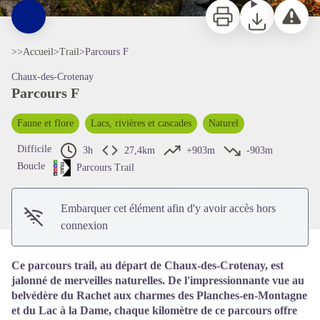
Imprimer
Télécharger
Signaler 
>>
Accueil
>
Trail
>
Parcours F
Chaux-des-Crotenay
Parcours F
Faune et flore
Lacs, rivières et cascades
Naturel
Voir l'image en plein écran
Difficile
3h
27,4km
+903m
-903m
Boucle
Parcours Trail
Embarquer cet élément afin d'y avoir accès hors
connexion
Ce parcours trail, au départ de Chaux-des-Crotenay, est
jalonné de merveilles naturelles. De l'impressionnante vue au
belvédère du Rachet aux charmes des Planches-en-Montagne
et du Lac à la Dame, chaque kilomètre de ce parcours offre