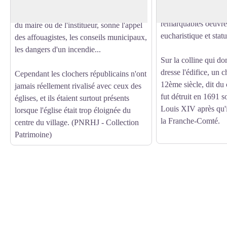
a aussi son pendant dans la vie civile. Le
monument historique
clocher républicain, sous la responsabilité
remarquables oeuvres 
du maire ou de l'institueur, sonne l'appel
eucharistique et stat
des affouagistes, les conseils municipaux,
les dangers d'un incendie...
Sur la colline qui d
dresse l'édifice, un 
Cependant les clochers républicains n'ont
12ème siècle, dit du
jamais réellement rivalisé avec ceux des
fut détruit en 1691 s
églises, et ils étaient surtout présents
Louis XIV après qu'i
lorsque l'église était trop éloignée du
la Franche-Comté.
centre du village. (PNRHJ - Collection
Patrimoine)