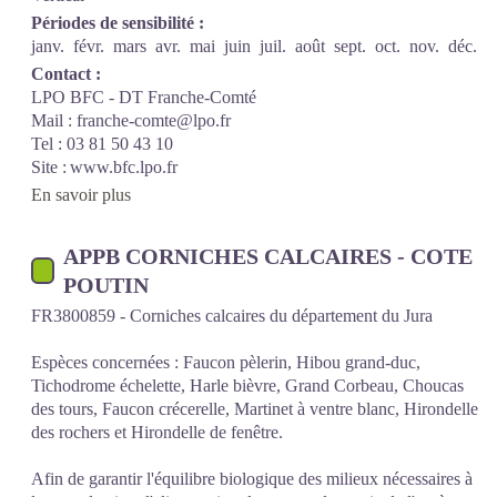
Périodes de sensibilité :
janv.
févr.
mars
avr.
mai
juin
juil.
août
sept.
oct.
nov.
déc.
Contact :
LPO BFC - DT Franche-Comté
Mail : franche-comte@lpo.fr
Tel : 03 81 50 43 10
Site : www.bfc.lpo.fr
En savoir plus
APPB CORNICHES CALCAIRES - COTE
POUTIN
FR3800859 - Corniches calcaires du département du Jura
Espèces concernées : Faucon pèlerin, Hibou grand-duc,
Tichodrome échelette, Harle bièvre, Grand Corbeau, Choucas
des tours, Faucon crécerelle, Martinet à ventre blanc, Hirondelle
des rochers et Hirondelle de fenêtre.
Afin de garantir l'équilibre biologique des milieux nécessaires à