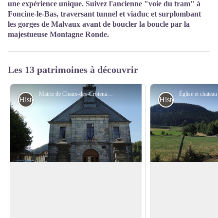
une expérience unique. Suivez l'ancienne "voie du tram" à
Foncine-le-Bas, traversant tunnel et viaduc et surplombant
les gorges de Malvaux avant de boucler la boucle par la
majestueuse Montagne Ronde.
Les 13 patrimoines à découvrir
Mairie de Chaux-des-Crotenay - F. Jeanparis
Histoire et Patrimoine
Histoire et Patrimo
Mairie de Chaux-des-Crotenay
Église et chateau 
Crotenay
Remarquable par son clocher, la mairie
Plusieurs fois rénov
date de 1846. L'usage de la cloche,
le 12ème siècle, et éd
Voir l'image en plein écran
représentant la "voix" de la communauté,
ancienne chapelle, l'