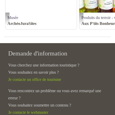
Musée
Produits du terroir - 
salle d'exposition - ArchéoJuraSites
AUX P'TITS BONHEURS
ArchéoJuraSites
Aux P'tits Bonheur
Demande d'information
Vous cherchez une information touristique ?
Vous souhaitez en savoir plus ?
Je contacte un office de tourisme
Vous rencontrez un problème ou vous avez remarqué une
erreur ?
Vous souhaitez soumettre un contenu ?
Je contacte le webmaster