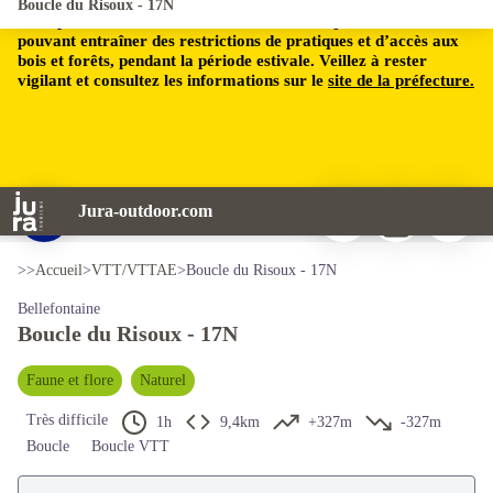
Boucle du Risoux - 17N
Le département du Jura est soumis à un risque incendie,
pouvant entraîner des restrictions de pratiques et d’accès aux
bois et forêts, pendant la période estivale. Veillez à rester
vigilant et consultez les informations sur le
site de la préfecture.
Imprimer
Télécharger
Signaler 
Jura-outdoor.com
VTTistes dans le Risoux - © Guillaume Condat/Jura Tourisme
Voir l'image en plein écran
>>
Accueil
>
VTT/VTTAE
>
Boucle du Risoux - 17N
Bellefontaine
Boucle du Risoux - 17N
Faune et flore
Naturel
Très difficile
1h
9,4km
+327m
-327m
Boucle
Boucle VTT