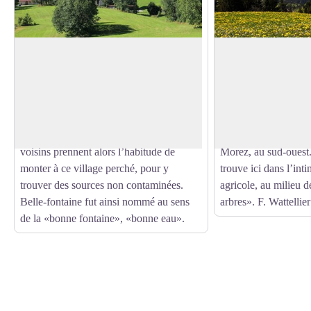
Bellefontaine
Point de vue du Sa
Ce village tient son nom des années
«Situé sur l’arrondi 
1630. La Franche-Comté, encore
collines formées par 
Voir l'image en plein écran
indépendante, subit les passages
morainiques, la statu
ravageant des hordes germaniques et
domine la houle d’he
françaises. Les habitants des villages
boisements qui desce
voisins prennent alors l’habitude de
Morez, au sud-ouest.
monter à ce village perché, pour y
trouve ici dans l’int
trouver des sources non contaminées.
agricole, au milieu d
Belle-fontaine fut ainsi nommé au sens
arbres». F. Wattellier
de la «bonne fontaine», «bonne eau».