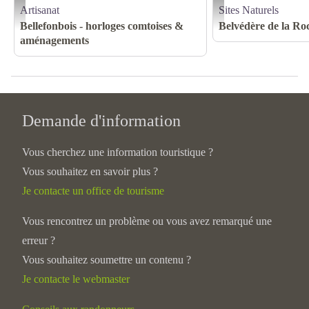
Artisanat
Sites Naturels
Légende photo intérieur 3_4 - Bellefonbois
Roche Devant - J. Carrot
Bellefonbois - horloges comtoises &
Belvédère de la Ro
aménagements
Demande d'information
Vous cherchez une information touristique ?
Vous souhaitez en savoir plus ?
Je contacte un office de tourisme
Vous rencontrez un problème ou vous avez remarqué une
erreur ?
Vous souhaitez soumettre un contenu ?
Je contacte le webmaster