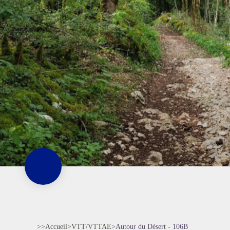
>>
Accueil
>
VTT/VTTAE
>
Autour du Désert - 106B