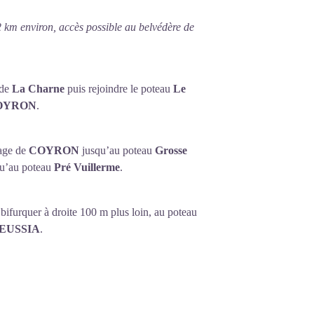
 km environ, accès possible au belvédère de
 de
La Charne
puis rejoindre le poteau
Le
OYRON
.
lage de
COYRON
jusqu’au poteau
Grosse
squ’au poteau
Pré Vuillerme
.
 bifurquer à droite 100 m plus loin, au poteau
EUSSIA
.