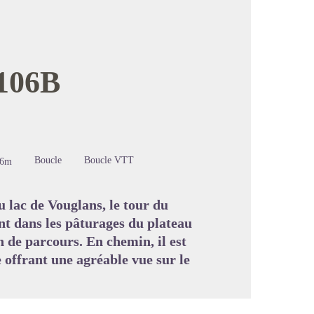
 106B
image en plein écran
Boucle
Boucle VTT
06m
u lac de Vouglans, le tour du
nt dans les pâturages du plateau
n de parcours. En chemin, il est
 offrant une agréable vue sur le