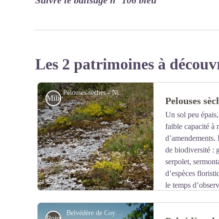
Suivre le balisage n° 106 bleu
Les 2 patrimoines à découv
Pelouses sèches - Nina Verjus - PNRHJ
Milieux naturels
Pelouses sèc
Un sol peu épais,
faible capacité à 
d’amendements. L
de biodiversité 
serpolet, sermonta
d’espèces florist
le temps d’obser
qu’avec les yeux ; plus d’un quart des espèces protégée
pelouses sèches sont en effet en régression à cause de
Belvédère de Coyron
Point de vue