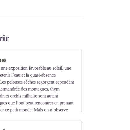
rir
hes
 une exposition favorable au soleil, une
retenir l’eau et la quasi-absence
es pelouses sèches regorgent cependant
: germandrée des montagnes, thym
in et orchis militaire sont autant
iques que l’ont peut rencontrer en prenant
ver ce petit monde. Mais on n’observe
s en France sont issues de ce milieu. Les
 l’embroussaillement, dû à l’abandon de