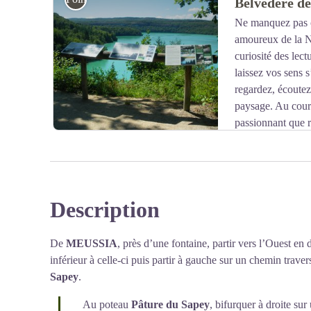
Belvédère d
ces terres plus difficiles à exploiter.
Ne manquez pas ce
amoureux de la N
Voir l'image en plein écran
curiosité des lec
laissez vos sens s
regardez, écoutez,
paysage. Au cours
passionnant que r
les personnes présentes. Vous verrez, vous serez surpr
Description
Voir l'image en plein écran
De
MEUSSIA
, près d’une fontaine, partir vers l’Ouest en
inférieur à celle-ci puis partir à gauche sur un chemin trave
Sapey
.
Au poteau
Pâture du Sapey
, bifurquer à droite su