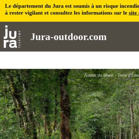
Le département du Jura est soumis à un risque incendie, 
à rester vigilant et consultez les informations sur le
site
Jura-outdoor.com