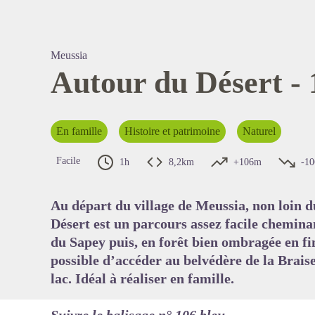
Meussia
Autour du Désert -
Voir l'
En famille
Histoire et patrimoine
Naturel
Facile
1h
8,2km
+106m
-1
Au départ du village de Meussia, non loin d
Désert est un parcours assez facile chemina
du Sapey puis, en forêt bien ombragée en fi
possible d’accéder au belvédère de la Braise
lac. Idéal à réaliser en famille.