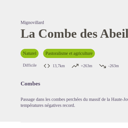
Mignovillard
La Combe des Abeil
Voir l'
Naturel
Pastoralisme et agriculture
Difficile
13,7km
+263m
-263m
Combes
Passage dans les combes perchées du massif de la Haute-J
températures négatives record.