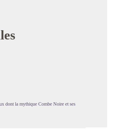
les
image en plein écran
oux dont la mythique Combe Noire et ses