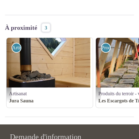
À proximité
3
Artisanat
Produits du terroir 
Artisanat
Produits du terroir - 
©Jura Sauna - ©Jura Sauna
- - ©Escargots de Trémont
Jura Sauna
Les Escargots de 
Demande d'information