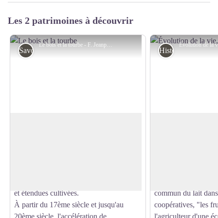
Les 2 patrimoines à découvrir
Le bois et la tourbe - F. Jeanparis
Savoir-faire
Histoire et Patrimo
Le bois et la tourbe
Évolution de la vie,
Si l'exploitation forestière a toujours été
La maison rurale fut 
très présente dans la région, les
l'agriculteur-éleveur 
Voir l'image en plein écran
fluctuations du contexte économique et
laquelle cohabitaien
social au fil de l'Histoire ont modelé le
animaux. À partir du
paysage qui a alterné entre épaisses forêts
spécialisation fromag
et étendues cultivées.
commun du lait dans 
À partir du 17ème siècle et jusqu'au
coopératives, "les fru
20ème siècle, l'accélération de
l'agriculteur d'une 