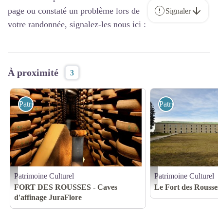
page ou constaté un problème lors de
Signaler
votre randonnée, signalez-les nous ici :
À proximité
3
Patrimoine Culturel
Patrimoine Culture
Patrimoine Culturel
Patrimoine Culturel
CAVES D'AFFINAGE DU FORT DES ROUSSES_3 - CAVES D'AFFINAGE DU 
LE FORT DES ROUSSES
FORT DES ROUSSES - Caves
Le Fort des Rousse
d'affinage JuraFlore