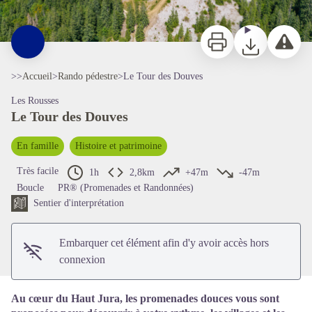
Imprimer
Télécharger
Signaler 
>>
Accueil
>
Rando pédestre
>
Le Tour des Douves
Les Rousses
Le Tour des Douves
En famille
Histoire et patrimoine
Voir l'image en plein écran
Très facile
1h
2,8km
+47m
-47m
Boucle
PR® (Promenades et Randonnées)
Sentier d'interprétation
Embarquer cet élément afin d'y avoir accès hors
connexion
Au cœur du Haut Jura, les promenades douces vous sont