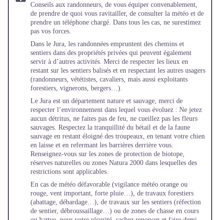
Conseils aux randonneurs
, de vous équiper convenablement,
de prendre de quoi vous ravitailler, de consulter la météo et de
prendre un téléphone chargé. Dans tous les cas, ne surestimez
pas vos forces.
Dans le Jura, les randonnées empruntent des chemins et
sentiers dans des propriétés privées qui peuvent également
servir à d’autres activités. Merci de respecter les lieux en
restant sur les sentiers balisés et en respectant les autres usagers
(randonneurs, vététistes, cavaliers, mais aussi exploitants
forestiers, vignerons, bergers…).
Le Jura est un département nature et sauvage, merci de
respecter l’environnement dans lequel vous évoluez : Ne jetez
aucun détritus, ne faites pas de feu, ne cueillez pas les fleurs
sauvages. Respectez la tranquillité du bétail et de la faune
sauvage en restant éloigné des troupeaux, en tenant votre chien
en laisse et en refermant les barrières derrière vous.
Renseignez-vous sur les zones de protection de biotope,
réserves naturelles ou zones Natura 2000 dans lesquelles des
restrictions sont applicables.
En cas de météo défavorable (vigilance météo orange ou
rouge, vent important, forte pluie…), de travaux forestiers
(abattage, débardage…), de travaux sur les sentiers (réfection
de sentier, débroussaillage…) ou de zones de chasse en cours
ou battue, pour votre sécurité, sachez renoncer et faire demi-