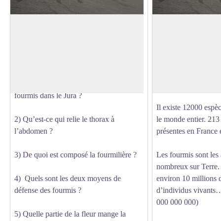
Quizz des fourmis
Classification des 
Avez-vous été attentif le long de ce
Les fourmis font par
sentier? Sauriez-vous répondre aux
insectes.
En effet, el
Voir l'image en plein écran
questions suivantes ?
pattes, un corps déc
(tête, abdomen, thora
1) Combien trouve-t-on d’espèces de
mandibules.
fourmis dans le Jura ?
Il existe 12000 espè
2) Qu’est-ce qui relie le thorax à
le monde entier. 213
l’abdomen ?
présentes en France e
3) De quoi est composé la fourmilière ?
Les fourmis sont les
nombreux sur Terre. 
4) Quels sont les deux moyens de
environ 10 millions d
défense des fourmis ?
d’individus vivants
000 000 000)
5) Quelle partie de la fleur mange la