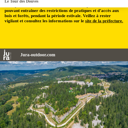
Le Tour des Douves
Le département du Jura est soumis à un risque incendie,
pouvant entraîner des restrictions de pratiques et d’accès aux
bois et forêts, pendant la période estivale. Veillez à rester
vigilant et consultez les informations sur le
site de la préfecture.
Jura-outdoor.com
SB-SOGESTAR