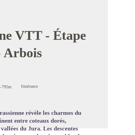
ne VTT - Étape
- Arbois
image en plein écran
Itinérance
-795m
assienne révèle les charmes du
înent entre coteaux dorés,
 vallées du Jura. Les descentes