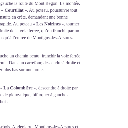
r à gauche la route du Mont Bégon. La montée,
u «
Courtillat
». Au poteau, poursuivre tout
e ensuite en crête, demandant une bonne
 rapide. Au poteau «
Les Noirines
», tourner
ité de la voie ferrée, qu’on franchit par un
jusqu’à l’entrée de Montigny-lès-Arsures.
auche un chemin pentu, franchir la voie ferrée
rêt. Dans un carrefour, descendre à droite et
r plus bas sur une route.
 «
La Colombière
», descendre à droite par
re de pique-nique, bifurquer à gauche et
bois.
Arbois, Aiglepierre, Montigny-lès-Arsures et