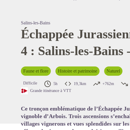
Salins-les-Bains
Échappée Jurassien
4 : Salins-les-Bains 
Voir l'
Faune et flore
Histoire et patrimoine
Naturel
Difficile
5h
19,3km
+762m
Grande itinérance à VTT
Ce tronçon emblématique de l’Échappée Jur
vignoble d’Arbois. Trois ascensions s’encha
villages vignerons et vues splendides sur les