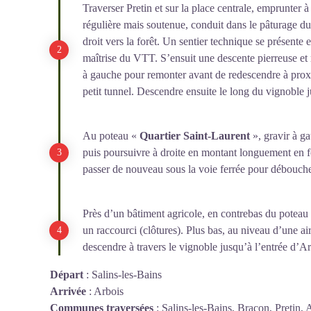
Traverser Pretin et sur la place centrale, emprunte
régulière mais soutenue, conduit dans le pâturage d
droit vers la forêt. Un sentier technique se présent
maîtrise du VTT. S’ensuit une descente pierreuse et
à gauche pour remonter avant de redescendre à proxim
petit tunnel. Descendre ensuite le long du vignoble 
Au poteau «
Quartier Saint-Laurent
», gravir à g
puis poursuivre à droite en montant longuement en fo
passer de nouveau sous la voie ferrée pour débouche
Près d’un bâtiment agricole, en contrebas du poteau
un raccourci (clôtures). Plus bas, au niveau d’une ai
descendre à travers le vignoble jusqu’à l’entrée d’Ar
Départ
:
Salins-les-Bains
Arrivée
:
Arbois
Communes traversées
:
Salins-les-Bains, Bracon, Pretin, 