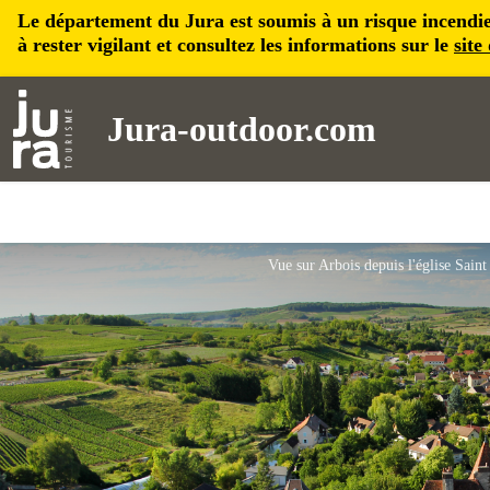
Le département du Jura est soumis à un risque incendie, 
à rester vigilant et consultez les informations sur le
site
Jura-outdoor.com