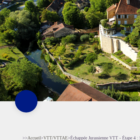
>>
Accueil
>
VTT/VTTAE
>
Échappée Jurassienne VTT - Étape 4 : S