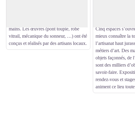
Voir l'image en plein écran
visite de l’Atelier des Savoir-Faire du
production de stylos 
Haut-Jura au fil d’un sentier ludique et
que l’Atelier des Sav
facile où vous serez guidés par des
aujourd’hui les secret
mains. Les œuvres (pont toupie, robe
Cinq espaces s’ouvr
vitrail, mécanique du sonneur, …) ont été
mieux connaître la t
conçus et réalisés par des artisans locaux.
l’artisanat haut juras
métiers d’art. Des m
objets façonnés, de l’
sont des milliers d’o
savoir-faire. Exposit
rendez-vous et stages
animent ce lieu toute