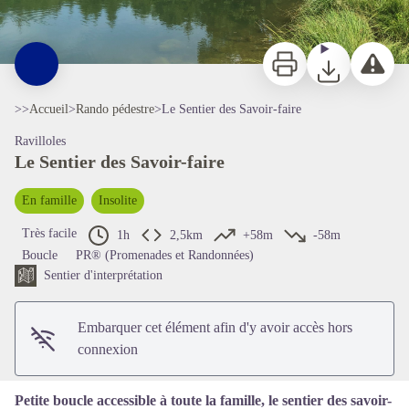
Imprimer
Télécharger
Signaler 
>>
Accueil
>
Rando pédestre
>
Le Sentier des Savoir-faire
Ravilloles
Le Sentier des Savoir-faire
En famille
Insolite
Voir l'image en plein écran
Très facile
1h
2,5km
+58m
-58m
Boucle
PR® (Promenades et Randonnées)
Sentier d'interprétation
Embarquer cet élément afin d'y avoir accès hors
connexion
Petite boucle accessible à toute la famille, le sentier des savoir-