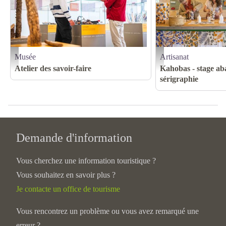
Musée
Artisanat
MUSEE ATELIER SAVOIR FAIRE - Lilian Menetrier
Stage sérigraphie et abat-jo
Atelier des savoir-faire
Kahobas - stage ab
sérigraphie
Demande d'information
Vous cherchez une information touristique ?
Vous souhaitez en savoir plus ?
Je contacte un office de tourisme
Vous rencontrez un problème ou vous avez remarqué une
erreur ?