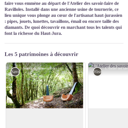
faire vous emmène au départ de l'Atelier des savoir-faire de
Ravilloles. Installé dans une ancienne usine de tournerie, ce
lieu unique vous plonge au cœur de l'artisanat haut-jurassien
: pipes, jouets, lunettes, tavaillons, émail ou encore taille des
diamants. De quoi découvrir en marchant tous les talents qui
font la richesse du Haut-Jura.
Les 5 patrimoines à découvrir
Sentier de découverte des savoir-faire -
Savoir-faire
Histoire et Patrimo
Sentier de découverte des savoir-faire
L'Atelier des savoir
Sur 3 kilomètres, en partie le long du
C’est dans le bâtime
Lizon, des œuvres ludiques complètent la
usine Bourbon, desti