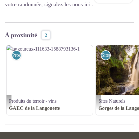
votre randonnée, signalez-les nous ici :
À proximité
2
Produits du terroir - vins
Sites Naturels
Produits du terroir - vins
Sites Naturels
langoureux-111633-1588793136-1 - ©Gaec Langouette
gorgesdelalangouette_lesp
GAEC de la Langouette
Gorges de la Lango