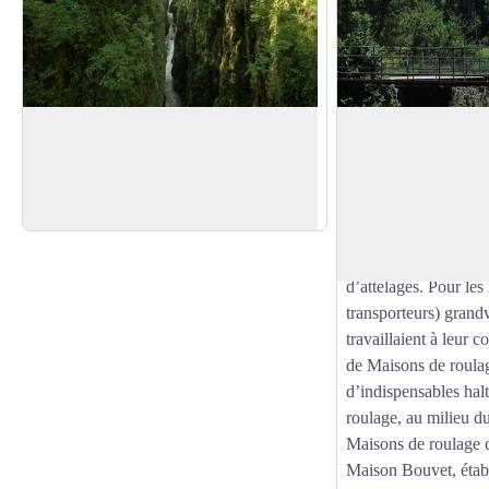
Les gorges de la Langouette
Ancien relais de di
Source de légendes et d'Histoire, les
Cette imposante bâti
gorges de la Langouette sont riches de
1789, au toit brisé d
Voir l'image en plein écran
beauté et d'anecdotes à découvrir.
comporte deux étage
étages de caves. Les 
pouvoir accueillir u
d’attelages. Pour les 
transporteurs) grandv
travaillaient à leur 
de Maisons de roulage
d’indispensables hal
roulage, au milieu du
Maisons de roulage 
Maison Bouvet, établ