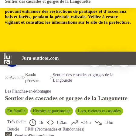
Sentier des cascades et gorges de la Langouette
Le département du Jura est soumis à un risque incendie,
pouvant entraîner des restrictions de pratiques et d’accès aux
bois et forêts, pendant la période estivale. Veillez à rester
vigilant et consultez les informations sur le
site de la préfecture.
Imprimer
Télécharger
Signaler 
Jura-outdoor.com
Cascade de la Langouette - © Lilian Menetrier/Jura Tourisme
Voir l'image en plein écran
Rando
Sentier des cascades et gorges de la
>>
Accueil
>
>
Langouette
pédestre
Les Planches-en-Montagne
Sentier des cascades et gorges de la Langouette
En famille
Histoire et patrimoine
Lacs, rivières et cascades
Très facile
1h
1,2km
+34m
-34m
Boucle
PR® (Promenades et Randonnées)
Sentier d'interprétation