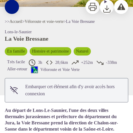
Imprimer
Télécharger
Signaler 
>>
Accueil
>
Véloroute et voie-verte
>
La Voie Bressane
Lons-le-Saunier
La Voie Bressane
En famille
Histoire et patrimoine
Naturel
Voir l'image en plein écran
Très facile
3h
28,6km
+252m
-338m
Aller-retour
Véloroute et Voie Verte
Embarquer cet élément afin d'y avoir accès hors
connexion
Au départ de Lons-Le-Saunier, l'une des deux villes
thermales jurassiennes et préfecture du département du
Jura, la Voie Bressane prend la direction de Chalon-sur-
Saone dans le département voisin de la Saône-et-Loire.