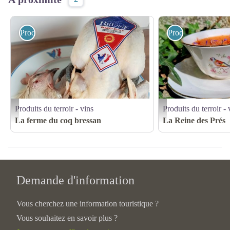
Produits du terroir - vins
Produits du terroir 
Produits du terroir - vins
Produits du terroir - 
Poulet de Bresse effilé - Pauline Badin
bougie chardonneret - M.ke
La ferme du coq bressan
La Reine des Prés
Demande d'information
Vous cherchez une information touristique ?
Vous souhaitez en savoir plus ?