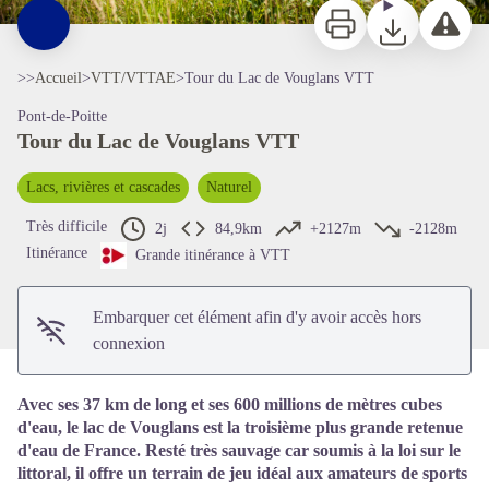
Imprimer
Télécharger
Signaler 
>>
Accueil
>
VTT/VTTAE
>
Tour du Lac de Vouglans VTT
Pont-de-Poitte
Tour du Lac de Vouglans VTT
Lacs, rivières et cascades
Naturel
Voir l'image en plein écran
Très difficile
2j
84,9km
+2127m
-2128m
Itinérance
Grande itinérance à VTT
Embarquer cet élément afin d'y avoir accès hors
connexion
Avec ses 37 km de long et ses 600 millions de mètres cubes
d'eau, le lac de Vouglans est la troisième plus grande retenue
d'eau de France. Resté très sauvage car soumis à la loi sur le
littoral, il offre un terrain de jeu idéal aux amateurs de sports