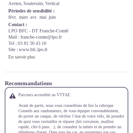
Aerien, Souterrain, Vertical
Périodes de sensibilité :
févr.
mars
avr.
mai
juin
Contact :
LPO BFC - DT Franche-Comté
Mail : franche-comte@lpo.fr
Tel : 03 81 50 43 10
Site : www.bfc.lpo.fr
En savoir plus
Recommandations
Parcours accessible au VTTAE
Avant de partir, nous vous conseillons de lire la rubrique
Conseils aux randonneurs
, de vous équiper convenablement,
de porter un casque, de vérifier l’état de votre vélo, de prendre
de quoi vous ravitailler et réparer (kit crevaison, maillon
rapide, clés 6 pans…), de consulter la météo et de prendre un
téléphone chargé. Dans tous les cas, ne surestimez pas vos