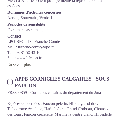
Merci d'éviter le secteur pour permettre la reproduction des
espèces.
Domaines d'activités concernés :
Aerien, Souterrain, Vertical
Périodes de sensibilité :
févr.
mars
avr.
mai
juin
Contact :
LPO BFC - DT Franche-Comté
Mail : franche-comte@lpo.fr
Tel : 03 81 50 43 10
Site : www.bfc.lpo.fr
En savoir plus
APPB CORNICHES CALCAIRES - SOUS
FAUCON
FR3800859 - Corniches calcaires du département du Jura
Espèces concernées : Faucon pèlerin, Hibou grand-duc,
Tichodrome échelette, Harle bièvre, Grand Corbeau, Choucas
des tours, Faucon crécerelle, Martinet à ventre blanc, Hirondelle