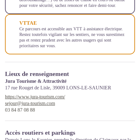
pour votre sécurité, sachez renoncer et faire demi-tour.
VTTAE
Ce parcours est accessible aux VTT à assistance électrique.
Restez toutefois vigilant sur les sentiers, ne vous surestimez
pas et restez prudent avec les autres usagers qui sont
prioritaires sur vous.
Lieux de renseignement
Jura Tourisme & Attractivité
17 rue Rouget de Lisle,
39009
LONS-LE-SAUNIER
https://www.jura-tourism.com/
sejour@jura-tourism.com
03 84 87 08 88
Accès routiers et parkings
Depuis Lons-le-Saunier, prendre la direction de Clairvaux par la