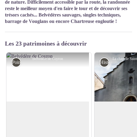
de nature. Difficilement accessible par la route, la randonnée
reste le meilleur moyen d'en faire le tour et de découvrir ses
trésors cachés... Belvédères sauvages, singles techniques,
barrage de Vouglans ou encore Chartreuse engloutie !
Les 23 patrimoines à découvrir
Belvédère de Coyron
Point de vue
Histoire et Patrimo
Belvédère de Coyron
La chapelle Saint-
Ne manquez pas ce superbe point de vue.
Après la défaite de 
Il ravit tous les amoureux de la Nature!
son rattachement au
Voir l'image en plein écran
Observez. Nourrissez votre curiosité des
le seigneur local et 