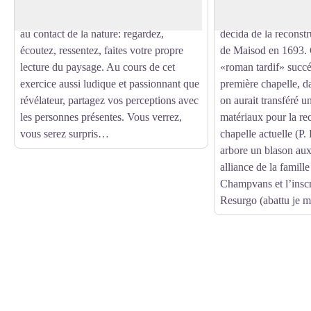
lectures du paysage proposées sur place.
la domination espag
Puis laissez vos sens s’éveiller, s’ouvrir
Comté, Jacques-Ant
au contact de la nature: regardez,
décida de la reconstr
écoutez, ressentez, faites votre propre
de Maisod en 1693. 
lecture du paysage. Au cours de cet
«roman tardif» succé
exercice aussi ludique et passionnant que
première chapelle, d
révélateur, partagez vos perceptions avec
on aurait transféré u
les personnes présentes. Vous verrez,
matériaux pour la rec
vous serez surpris…
chapelle actuelle (P.
arbore un blason aux
alliance de la famill
Champvans et l’insc
Resurgo (abattu je m