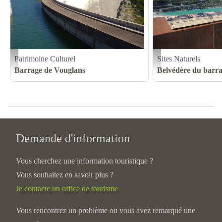
Patrimoine Culturel
Sites Naturels
Claire AUBEUT (4) - OT
Belvédère Vouglans Barrage 
Barrage de Vouglans
Belvédère du barr
Demande d'information
Vous cherchez une information touristique ?
Vous souhaitez en savoir plus ?
Je contacte un office de tourisme
Vous rencontrez un problème ou vous avez remarqué une