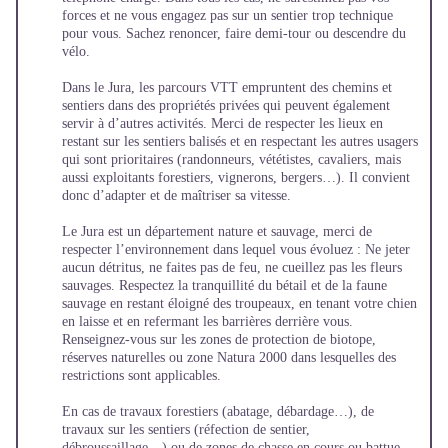
forces et ne vous engagez pas sur un sentier trop technique
pour vous. Sachez renoncer, faire demi-tour ou descendre du
vélo.
Dans le Jura, les parcours VTT empruntent des chemins et
sentiers dans des propriétés privées qui peuvent également
servir à d’autres activités. Merci de respecter les lieux en
restant sur les sentiers balisés et en respectant les autres usagers
qui sont prioritaires (randonneurs, vététistes, cavaliers, mais
aussi exploitants forestiers, vignerons, bergers…). Il convient
donc d’adapter et de maîtriser sa vitesse.
Le Jura est un département nature et sauvage, merci de
respecter l’environnement dans lequel vous évoluez : Ne jeter
aucun détritus, ne faites pas de feu, ne cueillez pas les fleurs
sauvages. Respectez la tranquillité du bétail et de la faune
sauvage en restant éloigné des troupeaux, en tenant votre chien
en laisse et en refermant les barrières derrière vous.
Renseignez-vous sur les zones de protection de biotope,
réserves naturelles ou zone Natura 2000 dans lesquelles des
restrictions sont applicables.
En cas de travaux forestiers (abatage, débardage…), de
travaux sur les sentiers (réfection de sentier,
débroussaillage…) ou de zones de chasse en cours ou battue