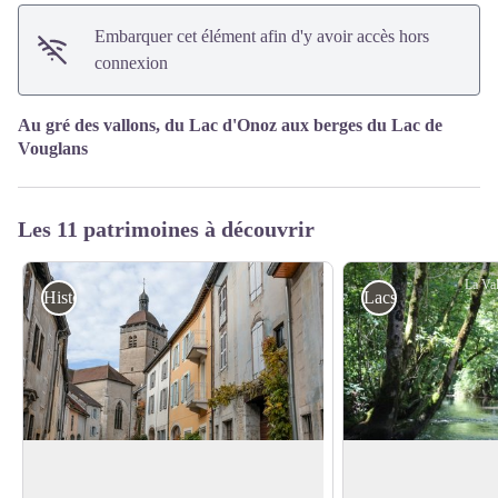
Embarquer cet élément afin d'y avoir accès hors
connexion
Au gré des vallons, du Lac d'Onoz aux berges du Lac de
Vouglans
Les 11 patrimoines à découvrir
La Va
Histoire et Patrimoine
Lacs et Rivières
Orgelet
La Valouse
Prêt à voyager dans le temps? Vous êtes
C’est à 440 m d’alti