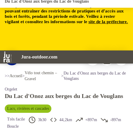
Du Lac d'Onoz aux berges du Lac de Vouglans
Le département du Jura est soumis à un risque incendie,
pouvant entraîner des restrictions de pratiques et d’accès aux
bois et forêts, pendant la période estivale. Veillez à rester
vigilant et consultez les informations sur le
site de la préfecture.
Imprimer
Télécharger
Signaler 
Jura-outdoor.com
Lac Onoz - Mairie Onoz
Voir l'image en plein écran
Vélo tout chemin –
Du Lac d'Onoz aux berges du Lac de
>>
Accueil
>
>
Vouglans
Gravel
Orgelet
Du Lac d'Onoz aux berges du Lac de Vouglans
Lacs, rivières et cascades
Très facile
3h30
44,2km
+897m
-897m
Boucle