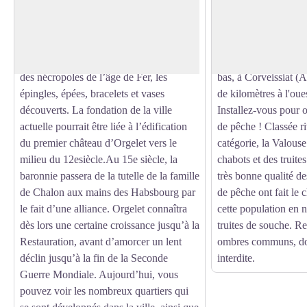
au cœur d’une région habitée depuis la
prend naissance, da
Voir l'image en plein écran
préhistoire, comme en témoignent des
d’Écrille (Jura), près
tumulus – ces monticules élevés au-
Monteilliers. Elle se 
dessus des tombes – de l’âge de Bronze,
de l’Ain, 42km plus 
des nécropoles de l’âge de Fer, les
bas, à Corveissiat (
épingles, épées, bracelets et vases
de kilomètres à l'ou
découverts. La fondation de la ville
Installez-vous pour 
actuelle pourrait être liée à l’édification
de pêche ! Classée r
du premier château d’Orgelet vers le
catégorie, la Valous
milieu du 12esiècle.Au 15e siècle, la
chabots et des truites
baronnie passera de la tutelle de la famille
très bonne qualité de
de Chalon aux mains des Habsbourg par
de pêche ont fait le 
le fait d’une alliance. Orgelet connaîtra
cette population en 
dès lors une certaine croissance jusqu’à la
truites de souche. Re
Restauration, avant d’amorcer un lent
ombres communs, don
déclin jusqu’à la fin de la Seconde
interdite.
Guerre Mondiale. Aujourd’hui, vous
pouvez voir les nombreux quartiers qui