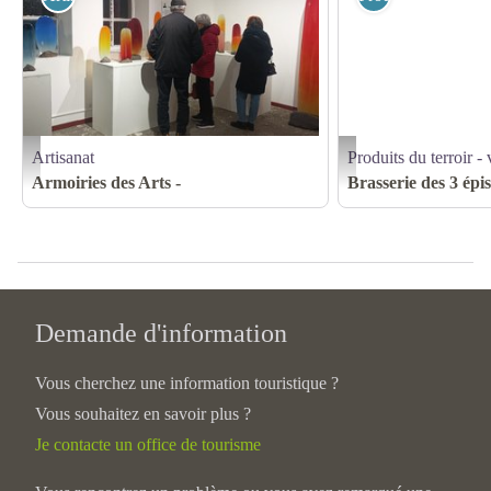
Artisanat
Produits du terroir - 
Vernissage exposition "De neige et de lumière" - crédit photo armoiries des arts
Impression - chisteracommu
Armoiries des Arts -
Brasserie des 3 épis
Demande d'information
Vous cherchez une information touristique ?
Vous souhaitez en savoir plus ?
Je contacte un office de tourisme