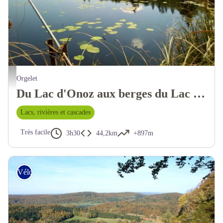
Orgelet
Du Lac d'Onoz aux berges du Lac de Vouglans
Lacs, rivières et cascades
Très facile
3h30
44,2km
+897m
Vélo tout chemin – Gravel