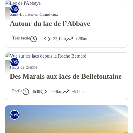
Vélo tout chemin – Gravel
Saint-Laurent-en-Grandvaux
Autour du lac de l’Abbaye
Très facile
2h
22,1km
+285m
Vélo tout chemin – Gravel
Hauts de Bienne
Des Marais aux lacs de Bellefontaine
Facile
3h30
44,4km
+942m
Vélo tout chemin – Gravel