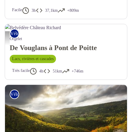
Facile
3h
37,1km
+809m
Vélo tout chemin – Gravel
Orgelet
De Vouglans à Pont de Poitte
Lacs, rivières et cascades
Très facile
4h
51km
+746m
Vélo tout chemin – Gravel