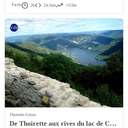
Facile
2h
24,1km
+553m
Vélo tout chemin – Gravel
Thoirette-Coisia
De Thoirette aux rives du lac de Coiselet