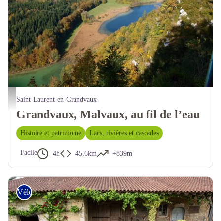
Saint-Laurent-en-Grandvaux
Grandvaux, Malvaux, au fil de l’eau
Histoire et patrimoine
Lacs, rivières et cascades
Facile
4h
45,6km
+839m
Vélo tout chemin – Gravel