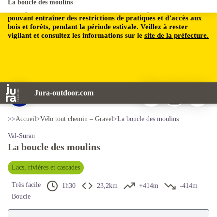
La boucle des moulins
Le département du Jura est soumis à un risque incendie,
pouvant entraîner des restrictions de pratiques et d’accès aux
bois et forêts, pendant la période estivale. Veillez à rester
vigilant et consultez les informations sur le
site de la préfecture.
Imprimer
Télécharger
Signaler 
Jura-outdoor.com
Moulin Pont des Vents - OT Clairvaux-les-Lacs
Voir l'image en plein écran
>>
Accueil
>
Vélo tout chemin – Gravel
>
La boucle des moulins
Val-Suran
La boucle des moulins
Lacs, rivières et cascades
Très facile
1h30
23,2km
+414m
-414m
Boucle