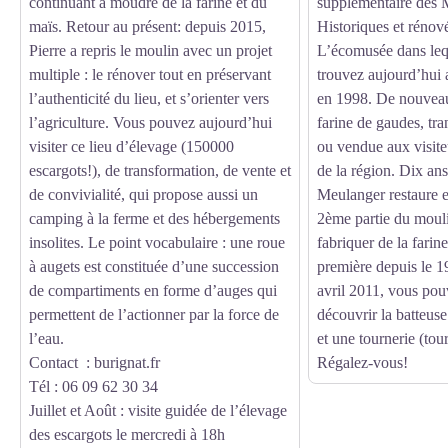
continuant à moudre de la farine et du
supplémentaire des
maïs. Retour au présent: depuis 2015,
Historiques et rénové
Pierre a repris le moulin avec un projet
L’écomusée dans leq
multiple : le rénover tout en préservant
trouvez aujourd’hui 
l’authenticité du lieu, et s’orienter vers
en 1998. De nouveau,
l’agriculture. Vous pouvez aujourd’hui
farine de gaudes, tr
visiter ce lieu d’élevage (150000
ou vendue aux visiteu
escargots!), de transformation, de vente et
de la région. Dix ans 
de convivialité, qui propose aussi un
Meulanger restaure e
camping à la ferme et des hébergements
2ème partie du mouli
insolites. Le point vocabulaire : une roue
fabriquer de la farin
à augets est constituée d’une succession
première depuis le 1
de compartiments en forme d’auges qui
avril 2011, vous po
permettent de l’actionner par la force de
découvrir la batteus
l’eau.
et une tournerie (tou
Contact : burignat.fr
Régalez-vous!
Tél : 06 09 62 30 34
Juillet et Août : visite guidée de l’élevage
des escargots le mercredi à 18h