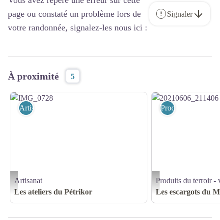
Vous avez repéré une erreur sur cette
page ou constaté un problème lors de
Signaler
votre randonnée, signalez-les nous ici :
À proximité
5
Artisanat
Produits du terroir 
Artisanat
Produits du terroir - 
IMG_0728 - Christelle Fillod
20210606_211406 - Moulin
Les ateliers du Pétrikor
Les escargots du M