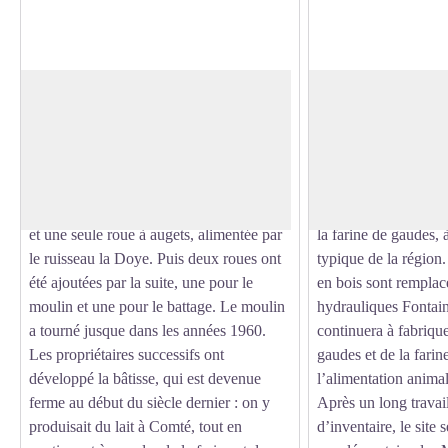
Le Moulin Burignat
Le Moulin du Pont 
Prenez le temps d’imaginer l’histoire de
Imprégnez-vous des 5
ce moulin avant d’entrer : il a subi de
de ce joli petit moul
Voir l'image en plein écran
nombreuses évolutions depuis que M.
du Moyen-Âge. Il a 
Burignat l’a fondé en 1800. A l’origine :
à des roues en bois e
il ne comprenait qu'un seul petit bâtiment
céréales, dont le maïs
et une seule roue à augets, alimentée par
la farine de gaudes, à
le ruisseau la Doye. Puis deux roues ont
typique de la région
été ajoutées par la suite, une pour le
en bois sont remplac
moulin et une pour le battage. Le moulin
hydrauliques Fontai
a tourné jusque dans les années 1960.
continuera à fabrique
Les propriétaires successifs ont
gaudes et de la farin
développé la bâtisse, qui est devenue
l’alimentation anima
ferme au début du siècle dernier : on y
Après un long travai
produisait du lait à Comté, tout en
d’inventaire, le site s