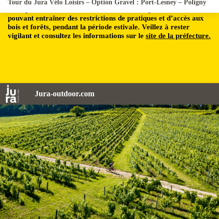
Tour du Jura Vélo Loisirs – Option Gravel : Port-Lesney – Poligny
Le département du Jura est soumis à un risque incendie,
pouvant entraîner des restrictions de pratiques et d’accès aux
bois et forêts, pendant la période estivale. Veillez à rester
vigilant et consultez les informations sur le
site de la préfecture.
Jura-outdoor.com
Gravel dans les vignes de Montigny les Arsures - © Chilowé Simon Hurion/Jura Tourisme