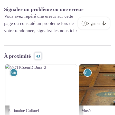
Signaler un problème ou une erreur
Vous avez repéré une erreur sur cette
page ou constaté un problème lors de
Signaler
votre randonnée, signalez-les nous ici :
À proximité
43
Patrimoine Culturel
Musée
Patrimoine Culturel
Musée
@OTICoeurDuJura_2 - @OTICoeurDuJura_2
ARBOIS_Apothicairerie 3 