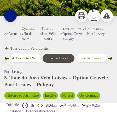
Imprimer
Télécharger
Signaler 
Cyclisme -
Tour du
Tour du Jura Vélo Loisirs –
>>
Accueil
>
vélo de
>
Jura Vélo
>
Option Gravel : Port-Lesney –
Poligny
route
Loisirs
Tour du Jura Vélo Loisirs
➜
➜
-les-Bains
4
.
Tour du Jura Vélo Loisirs – Étape 3 : Port-Lesney - Poligny
5
.
Tour du Jura Vélo Loisirs – Option Gravel : Port-Lesney – Poligny
6
.
Tour du Jura Vélo Loisirs – Étape 4 : Poligny - Chaumergy
7
.
Tour du Jur
Étape précédente
Étap
Voir l'image en plein écran
Port-Lesney
5. Tour du Jura Vélo Loisirs – Option Gravel :
Port-Lesney – Poligny
Histoire et patrimoine
Insolite
Naturel
Oenologique
Difficile
3h
28,6km
+549m
-462m
Itinérance
Grandes itinérances