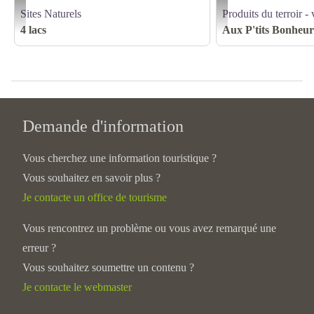
Sites Naturels
Produits du terroir - 
CC03 01-2022 Petit Maclu gelé - David Bottin
AUX P'TITS BONHEURS
4 lacs
Aux P'tits Bonheur
Demande d'information
Vous cherchez une information touristique ?
Vous souhaitez en savoir plus ?
Je contacte un office de tourisme
Vous rencontrez un problème ou vous avez remarqué une
erreur ?
Vous souhaitez soumettre un contenu ?
Je contacte le webmaster