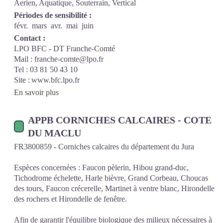
Aerien, Aquatique, Souterrain, Vertical
Périodes de sensibilité :
févr.
mars
avr.
mai
juin
Contact :
LPO BFC - DT Franche-Comté
Mail : franche-comte@lpo.fr
Tel : 03 81 50 43 10
Site : www.bfc.lpo.fr
En savoir plus
APPB CORNICHES CALCAIRES - COTE
DU MACLU
FR3800859 - Corniches calcaires du département du Jura
Espèces concernées : Faucon pèlerin, Hibou grand-duc,
Tichodrome échelette, Harle bièvre, Grand Corbeau, Choucas
des tours, Faucon crécerelle, Martinet à ventre blanc, Hirondelle
des rochers et Hirondelle de fenêtre.
Afin de garantir l'équilibre biologique des milieux nécessaires à