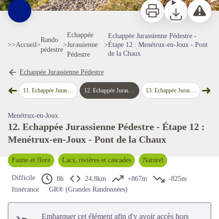
Imprimer
Télécharger
Signaler 
Echappée
Echappée Jurassienne Pédestre -
Rando
>>
Accueil
>
>
Jurassienne
>
Étape 12 : Menétrux-en-Joux - Pont
pédestre
de la Chaux
Pédestre
Echappée Jurassienne Pédestre
➜
➜
Voir l'image en plein écran
- Chatillon
11
.
Echappée Jurassienne Pédestre - Étape 11 : Chatillon - Menetru en Joux
12
.
Echappée Jurassienne Pédestre - Étape 12 : Menétrux-en-Joux - Pont de la Chaux
13
.
Echappée Jurassienne Pédestre - Étape 13 : Pont de la Chaux - Foncine le Haut
14
.
Echappé
Étape précédente
Étap
Menétrux-en-Joux
12. Echappée Jurassienne Pédestre - Étape 12 :
Menétrux-en-Joux - Pont de la Chaux
Faune et flore
Lacs, rivières et cascades
Naturel
Difficile
8h
24,8km
+867m
-825m
Itinérance
GR® (Grandes Randonnées)
Embarquer cet élément afin d'y avoir accès hors