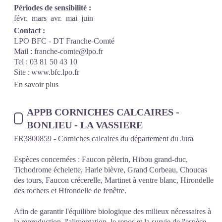
Périodes de sensibilité :
févr.
mars
avr.
mai
juin
Contact :
LPO BFC - DT Franche-Comté
Mail : franche-comte@lpo.fr
Tel : 03 81 50 43 10
Site : www.bfc.lpo.fr
En savoir plus
APPB CORNICHES CALCAIRES -
BONLIEU - LA VASSIERE
FR3800859 - Corniches calcaires du département du Jura
Espèces concernées : Faucon pèlerin, Hibou grand-duc,
Tichodrome échelette, Harle bièvre, Grand Corbeau, Choucas
des tours, Faucon crécerelle, Martinet à ventre blanc, Hirondelle
des rochers et Hirondelle de fenêtre.
Afin de garantir l'équilibre biologique des milieux nécessaires à
la reproduction, l'alimentation, le repos et la survie de l'espèce