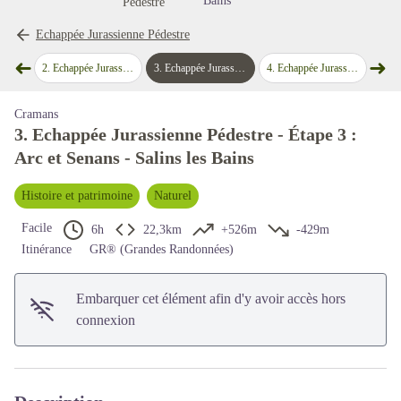
Bains
Pédestre
Voir l'image en plein écran
Echappée Jurassienne Pédestre
➜
➜
eille Loye
2
.
Echappée Jurassienne Pédestre - Étape 2 : La Vieille Loye - Arc et Senans
3
.
Echappée Jurassienne Pédestre - Étape 3 : Arc et Senans - Salins les Bains
4
.
Echappée Jurassienne Pédestre - Étape 4 : Salins les Bains - Montigny les Arsures
5
.
Echappée Juras
Étape précédente
Étap
Cramans
3. Echappée Jurassienne Pédestre - Étape 3 :
Arc et Senans - Salins les Bains
Histoire et patrimoine
Naturel
Facile
6h
22,3km
+526m
-429m
Itinérance
GR® (Grandes Randonnées)
Embarquer cet élément afin d'y avoir accès hors
connexion