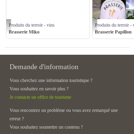
Produits du terroir - vins
Produits du terroir - 
FB_IMG_1761206327582 - Brasserie Miko
BP - BRASSERIE PAPI
Brasserie Miko
Brasserie Papillon
Demande d'information
Vous cherchez une information touristique ?
Vous souhaitez en savoir plus ?
Je contacte un office de tourisme
Vous rencontrez un problème ou vous avez remarqué une
erreur ?
Vous souhaitez soumettre un contenu ?